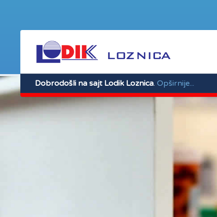
Dobrodošli na sajt Lodik Loznica
.
Opširnije...