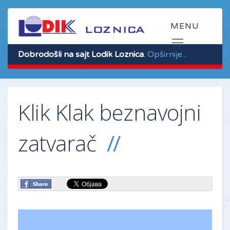
Dobrodošli na sajt Lodik Loznica
.
Opširnije...
Klik Klak beznavojni
zatvarač